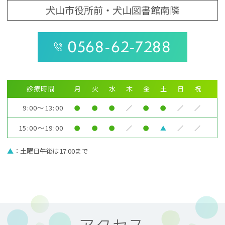
犬山市役所前・犬山図書館南隣
0568-62-7288
診療時間
月
火
水
木
金
土
日
祝
9:00～13:00
●
●
●
／
●
●
／
／
15:00～19:00
●
●
●
／
●
▲
／
／
▲
：土曜日午後は17:00まで