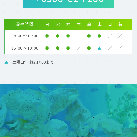
診療時間
月
火
水
木
金
土
日
祝
9:00～13:00
●
●
●
／
●
●
／
／
15:00～19:00
●
●
●
／
●
▲
／
／
▲
：土曜日午後は17:00まで