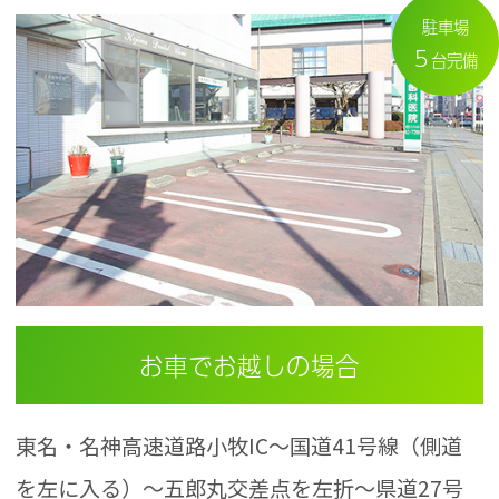
駐車場
5
台完備
お車でお越しの場合
東名・名神高速道路小牧IC～国道41号線（側道
を左に入る）～五郎丸交差点を左折～県道27号