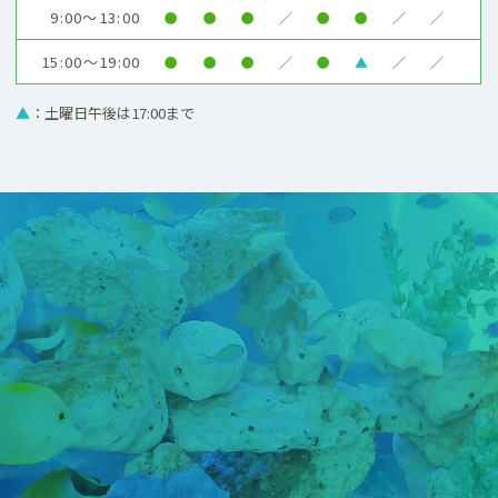
9:00～13:00
●
●
●
／
●
●
／
／
15:00～19:00
●
●
●
／
●
▲
／
／
▲
：土曜日午後は17:00まで