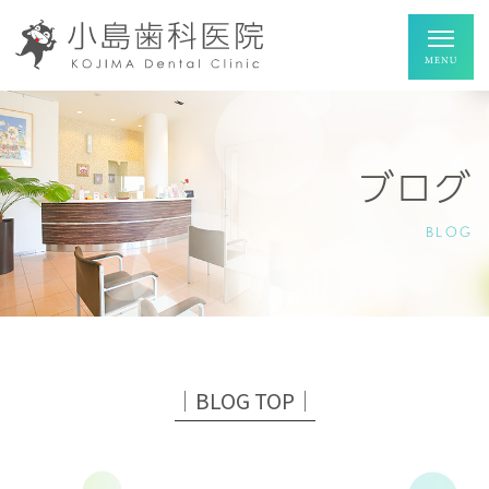
ブログ
BLOG
│BLOG TOP│