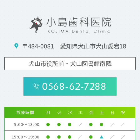
〒484-0081 愛知県犬山市犬山愛宕18
犬山市役所前・犬山図書館南隣
0568-62-7288
診療時間
月
火
水
木
金
土
日
祝
9:00～13:00
●
●
●
／
●
●
／
／
15:00～19:00
●
●
●
／
●
▲
／
／