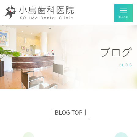
ブログ
BLOG
│BLOG TOP│